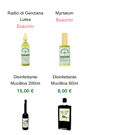
Radici di Genziana
Myrtatum
Lutea
Esaurito
Esaurito
Disinfettante
Disinfettante
Mucillina 200ml
Mucillina 60ml
Prezzo
Prezzo
15,00 €
8,00 €