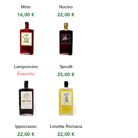
Mirto
Nocino
Prezzo
Prezzo
16,00 €
22,00 €
Lamponcino
Spruilli
Esaurito
Prezzo
25,00 €
Ippocrasso
Limetta Romana
Prezzo
Prezzo
22,00 €
22,00 €