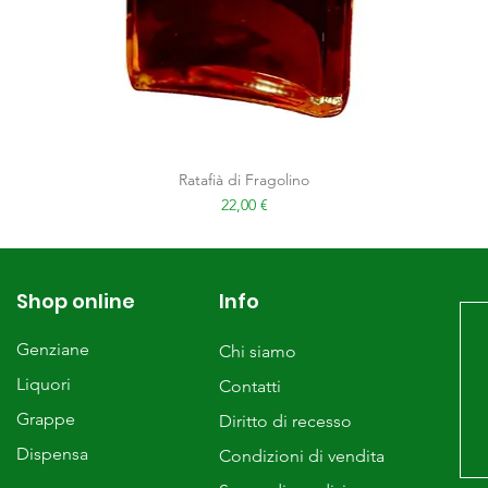
Ratafià di Fragolino
Prezzo
22,00 €
Shop online
Info
Genziane
Chi siamo
Liquori
Contatti
Grappe
Diritto di recesso
Dispensa
Condizioni di vendita