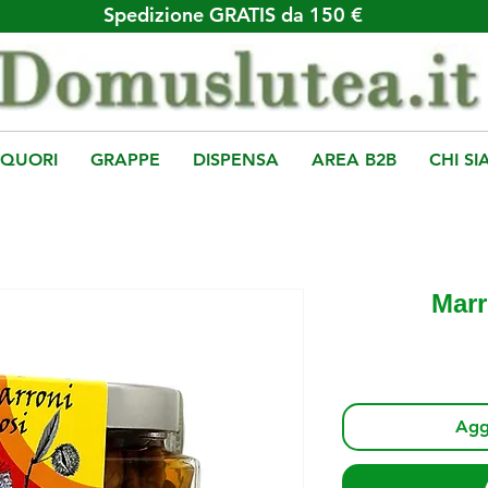
Spedizione GRATIS da 150 €
IQUORI
GRAPPE
DISPENSA
AREA B2B
CHI S
Marr
Aggi