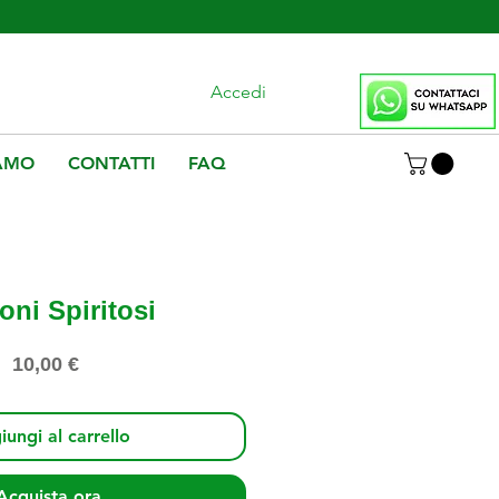
Chiamaci
335 526 7947
Accedi
IAMO
CONTATTI
FAQ
oni Spiritosi
Prezzo
10,00 €
ungi al carrello
Acquista ora