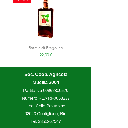
Ratafià di Fragolino
Prezzo
22,00 €
Soc. Coop. Agricola
Mucilla 2004
Partita Iva
00962300570
Numero REA RI-0058237
Loc. Colle Posta snc
02043 Contigliano, Rieti
Tel:
3355267947