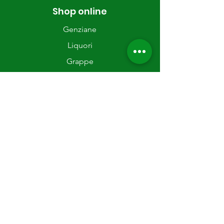
Shop online
Genziane
Liquori
Grappe
Dispensa
Info
Chi siamo
Contatti
Diritto di recesso
Condizioni di
vendita
Spese di spedizione
Privacy