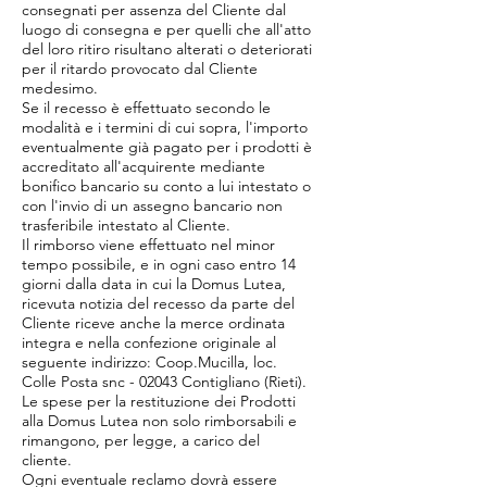
consegnati per assenza del Cliente dal
luogo di consegna e per quelli che all'atto
del loro ritiro risultano alterati o deteriorati
per il ritardo provocato dal Cliente
medesimo.
Se il recesso è effettuato secondo le
modalità e i termini di cui sopra, l'importo
eventualmente già pagato per i prodotti è
accreditato all'acquirente mediante
bonifico bancario su conto a lui intestato o
con l'invio di un assegno bancario non
trasferibile intestato al Cliente.
Il rimborso viene effettuato nel minor
tempo possibile, e in ogni caso entro 14
giorni dalla data in cui la Domus Lutea,
ricevuta notizia del recesso da parte del
Cliente riceve anche la merce ordinata
integra e nella confezione originale al
seguente indirizzo: Coop.Mucilla, loc.
Colle Posta snc - 02043 Contigliano (Rieti).
Le spese per la restituzione dei Prodotti
alla Domus Lutea non solo rimborsabili e
rimangono, per legge, a carico del
cliente.
Ogni eventuale reclamo dovrà essere