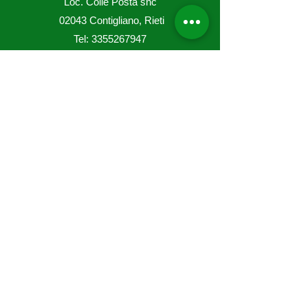
Loc. Colle Posta snc
02043 Contigliano, Rieti
Tel:
3355267947
Shop online
Genziane
Liquori
Grappe
Dispensa
Info
Chi siamo
Contatti
Diritto di recesso
Condizioni di
vendita