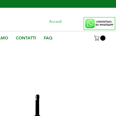
Chiamaci
335 526 7947
Accedi
IAMO
CONTATTI
FAQ
eninica persa nelle
e dalle stagioni e