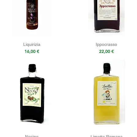
Liquirizia
Ippocrasso
Prezzo
Prezzo
16,00 €
22,00 €
Nocino
Limetta Romana