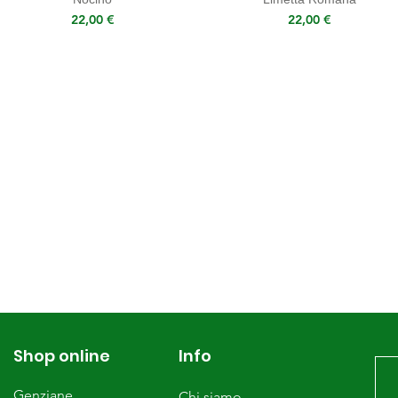
Prezzo
Prezzo
22,00 €
22,00 €
Shop online
Info
Genziane
Chi siamo