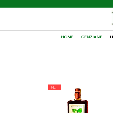
HOME
GENZIANE
L
Liquori Artigia
nebbie del tem
dall'antica trad
Nuovo