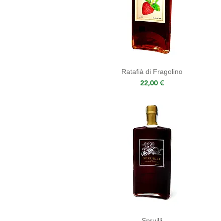
Ratafià di Fragolino
Prezzo
22,00 €
Spruilli