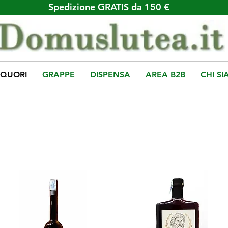
Spedizione GRATIS da 150 €
IQUORI
GRAPPE
DISPENSA
AREA B2B
CHI S
nali realizzati secondo le antiche ricette della tradizione App
po. Ognuno dei nostri liquori segue antiche regole dettat
izione liquoristica locale.